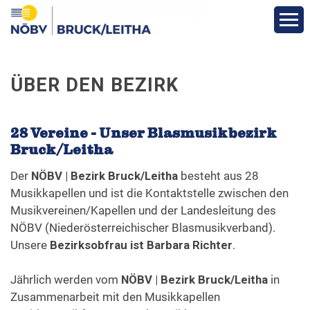
Aktuelles
ÜBER DEN BEZIRK
Über den Bezirk
28 Vereine - Unser Blasmusikbezirk
Bezirks-Termine
Bruck/Leitha
Der
NÖBV | Bezirk Bruck/Leitha
besteht aus 28
Vereine
Musikkapellen und ist die Kontaktstelle zwischen den
Musikvereinen/Kapellen und der Landesleitung des
Funktionäre
NÖBV (Niederösterreichischer Blasmusikverband).
Unsere
Bezirksobfrau ist Barbara Richter
.
Fotos
Jährlich werden vom
NÖBV | Bezirk Bruck/Leitha
in
Zusammenarbeit mit den Musikkapellen
Veranstaltungen