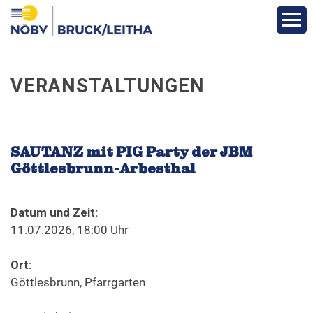
Aktuelles
VERANSTALTUNGEN
Über den Bezirk
Bezirks-Termine
SAUTANZ mit PIG Party der JBM
Göttlesbrunn-Arbesthal
Vereine
Datum und Zeit:
Funktionäre
11.07.2026, 18:00 Uhr
Ort:
Fotos
Göttlesbrunn, Pfarrgarten
Veranstaltungen